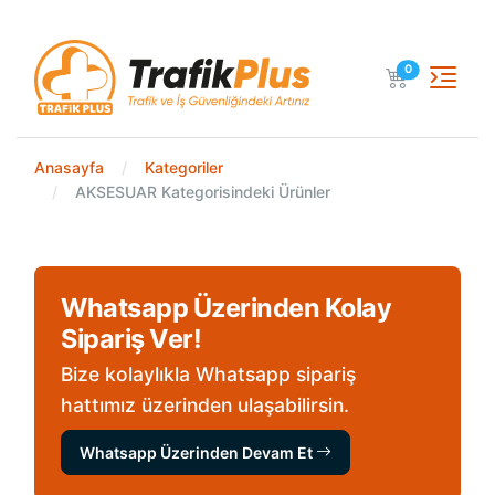
Sepetteki Ürün
0
Anasayfa
Kategoriler
AKSESUAR Kategorisindeki Ürünler
Whatsapp Üzerinden Kolay
Sipariş Ver!
Bize kolaylıkla Whatsapp sipariş
hattımız üzerinden ulaşabilirsin.
Whatsapp Üzerinden Devam Et